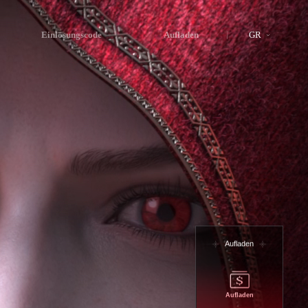
Einlösungscode
Aufladen
GR
Aufladen
Aufladen